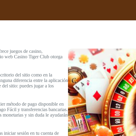
rece juegos de casino,
itio web Casino Tiger Club otorga
ritorio del sitio como en la
nguna diferencia entre la aplicación
del sitio: puedes jugar a los
quier método de pago disponible en
o Fácil y transferencias bancarias.
s monetarias y sin duda le ayudarán
s iniciar sesión en tu cuenta de