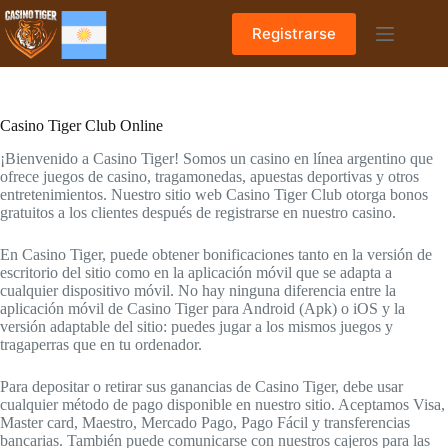
Skip
to
Registrarse
content
Casino Tiger Club Online
¡Bienvenido a Casino Tiger! Somos un casino en línea argentino que
ofrece juegos de casino, tragamonedas, apuestas deportivas y otros
entretenimientos. Nuestro sitio web Casino Tiger Club otorga bonos
gratuitos a los clientes después de registrarse en nuestro casino.
En Casino Tiger, puede obtener bonificaciones tanto en la versión de
escritorio del sitio como en la aplicación móvil que se adapta a
cualquier dispositivo móvil. No hay ninguna diferencia entre la
aplicación móvil de Casino Tiger para Android (Apk) o iOS y la
versión adaptable del sitio: puedes jugar a los mismos juegos y
tragaperras que en tu ordenador.
Para depositar o retirar sus ganancias de Casino Tiger, debe usar
cualquier método de pago disponible en nuestro sitio. Aceptamos Visa,
Master card, Maestro, Mercado Pago, Pago Fácil y transferencias
bancarias. También puede comunicarse con nuestros cajeros para las