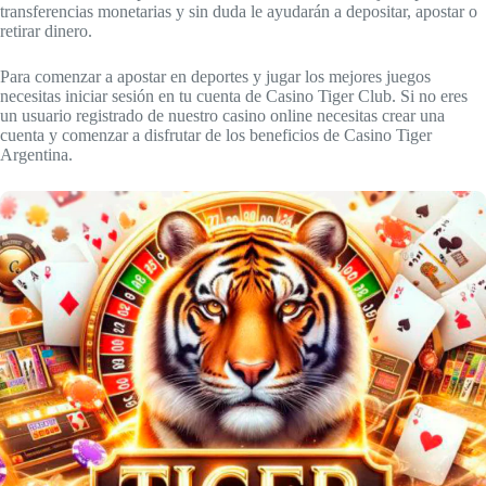
transferencias monetarias y sin duda le ayudarán a depositar, apostar o
retirar dinero.
Para comenzar a apostar en deportes y jugar los mejores juegos
necesitas iniciar sesión en tu cuenta de Casino Tiger Club. Si no eres
un usuario registrado de nuestro casino online necesitas crear una
cuenta y comenzar a disfrutar de los beneficios de Casino Tiger
Argentina.