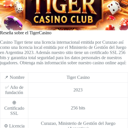
Reseña sobre el TigerCasino
Casino Tiger tiene una licencia internacional emitida por Curazao así
como una licencia local emitida por el Ministerio de Gestión del Juego
en Argentina 2023. Además nuestro sitio tiene un certificado SSL 256
bits y garantiza total seguridad para los datos personales de nuestros
jugadores. Obtenga más información sobre nuestro casino online aquí:
📌 Nombre
Tiger Casino
✅ Año de
2023
fundación
🌐
256 bits
Certificado
SSL
Curazao, Ministerio de Gestión del Juego
⚙️ Licencia