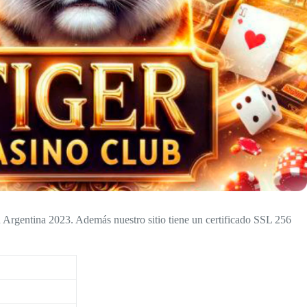
en Argentina 2023. Además nuestro sitio tiene un certificado SSL 256