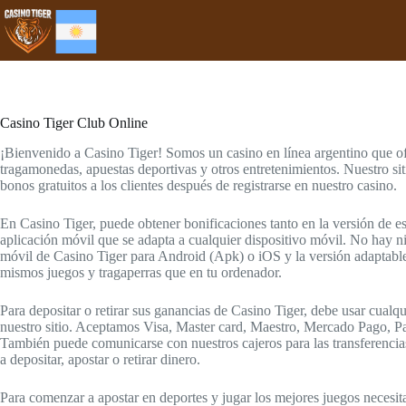
Skip
to
content
Casino Tiger Club Online
¡Bienvenido a Casino Tiger! Somos un casino en línea argentino que of
tragamonedas, apuestas deportivas y otros entretenimientos. Nuestro s
bonos gratuitos a los clientes después de registrarse en nuestro casino.
En Casino Tiger, puede obtener bonificaciones tanto en la versión de esc
aplicación móvil que se adapta a cualquier dispositivo móvil. No hay ni
móvil de Casino Tiger para Android (Apk) o iOS y la versión adaptable 
mismos juegos y tragaperras que en tu ordenador.
Para depositar o retirar sus ganancias de Casino Tiger, debe usar cual
nuestro sitio. Aceptamos Visa, Master card, Maestro, Mercado Pago, Pag
También puede comunicarse con nuestros cajeros para las transferencia
a depositar, apostar o retirar dinero.
Para comenzar a apostar en deportes y jugar los mejores juegos necesita