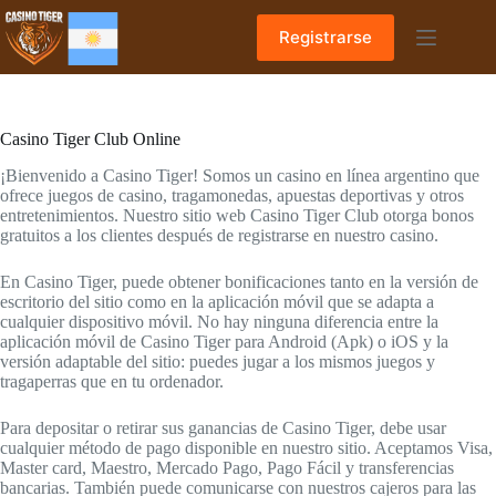
Skip
to
Registrarse
content
Casino Tiger Club Online
¡Bienvenido a Casino Tiger! Somos un casino en línea argentino que
ofrece juegos de casino, tragamonedas, apuestas deportivas y otros
entretenimientos. Nuestro sitio web Casino Tiger Club otorga bonos
gratuitos a los clientes después de registrarse en nuestro casino.
En Casino Tiger, puede obtener bonificaciones tanto en la versión de
escritorio del sitio como en la aplicación móvil que se adapta a
cualquier dispositivo móvil. No hay ninguna diferencia entre la
aplicación móvil de Casino Tiger para Android (Apk) o iOS y la
versión adaptable del sitio: puedes jugar a los mismos juegos y
tragaperras que en tu ordenador.
Para depositar o retirar sus ganancias de Casino Tiger, debe usar
cualquier método de pago disponible en nuestro sitio. Aceptamos Visa,
Master card, Maestro, Mercado Pago, Pago Fácil y transferencias
bancarias. También puede comunicarse con nuestros cajeros para las