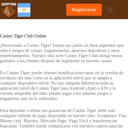
Skip
to
Registrarse
content
Casino Tiger Club Online
¡Bienvenido a Casino Tiger! Somos un casino en línea argentino que
ofrece juegos de casino, tragamonedas, apuestas deportivas y otros
entretenimientos. Nuestro sitio web Casino Tiger Club otorga bonos
gratuitos a los clientes después de registrarse en nuestro casino.
En Casino Tiger, puede obtener bonificaciones tanto en la versión de
escritorio del sitio como en la aplicación móvil que se adapta a
cualquier dispositivo móvil. No hay ninguna diferencia entre la
aplicación móvil de Casino Tiger para Android (Apk) o iOS y la
versión adaptable del sitio: puedes jugar a los mismos juegos y
tragaperras que en tu ordenador.
Para depositar o retirar sus ganancias de Casino Tiger, debe usar
cualquier método de pago disponible en nuestro sitio. Aceptamos Visa,
Master card, Maestro, Mercado Pago, Pago Fácil y transferencias
bancarias. También puede comunicarse con nuestros cajeros para las