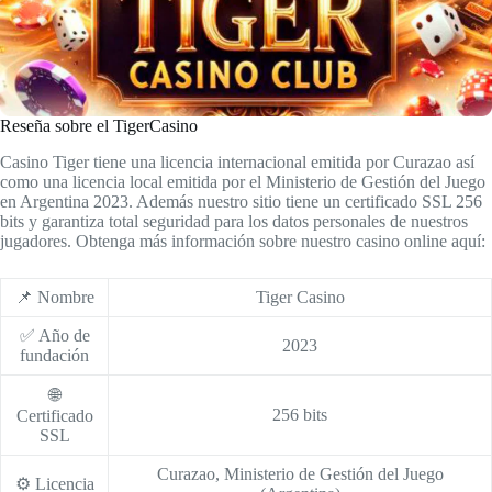
Reseña sobre el TigerCasino
Casino Tiger tiene una licencia internacional emitida por Curazao así
como una licencia local emitida por el Ministerio de Gestión del Juego
en Argentina 2023. Además nuestro sitio tiene un certificado SSL 256
bits y garantiza total seguridad para los datos personales de nuestros
jugadores. Obtenga más información sobre nuestro casino online aquí:
📌 Nombre
Tiger Casino
✅ Año de
2023
fundación
🌐
256 bits
Certificado
SSL
Curazao, Ministerio de Gestión del Juego
⚙️ Licencia