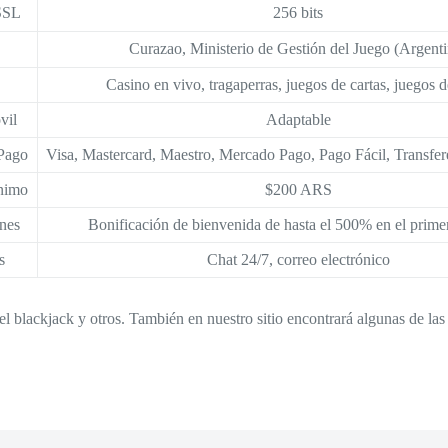
 SSL
256 bits
Curazao, Ministerio de Gestión del Juego (Argenti
Casino en vivo, tragaperras, juegos de cartas, juegos 
vil
Adaptable
Pago
Visa, Mastercard, Maestro, Mercado Pago, Pago Fácil, Transfer
nimo
$200 ARS
nes
Bonificación de bienvenida de hasta el 500% en el prime
s
Chat 24/7, correo electrónico
 el blackjack y otros. También en nuestro sitio encontrará algunas de l