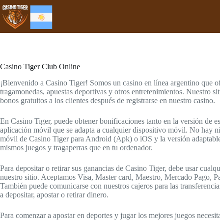
Skip
to
content
Casino Tiger Club Online
¡Bienvenido a Casino Tiger! Somos un casino en línea argentino que of
tragamonedas, apuestas deportivas y otros entretenimientos. Nuestro s
bonos gratuitos a los clientes después de registrarse en nuestro casino.
En Casino Tiger, puede obtener bonificaciones tanto en la versión de esc
aplicación móvil que se adapta a cualquier dispositivo móvil. No hay ni
móvil de Casino Tiger para Android (Apk) o iOS y la versión adaptable 
mismos juegos y tragaperras que en tu ordenador.
Para depositar o retirar sus ganancias de Casino Tiger, debe usar cual
nuestro sitio. Aceptamos Visa, Master card, Maestro, Mercado Pago, Pag
También puede comunicarse con nuestros cajeros para las transferencia
a depositar, apostar o retirar dinero.
Para comenzar a apostar en deportes y jugar los mejores juegos necesita