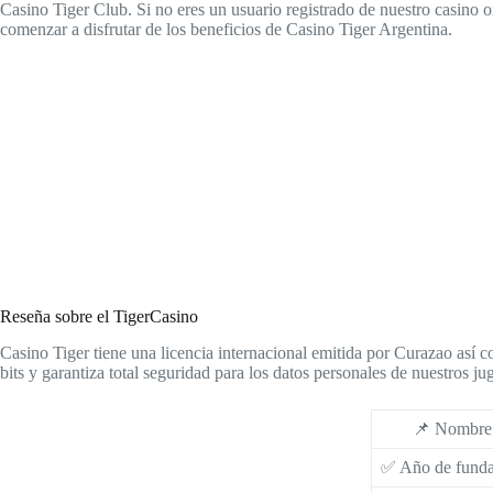
Casino Tiger Club. Si no eres un usuario registrado de nuestro casino o
comenzar a disfrutar de los beneficios de Casino Tiger Argentina.
Reseña sobre el TigerCasino
Casino Tiger tiene una licencia internacional emitida por Curazao así 
bits y garantiza total seguridad para los datos personales de nuestros 
📌 Nombre
✅ Año de funda